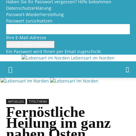
Haben Sie Ihr Passwort vergessen? Hilfe bekommen
Datenschutzerklärung
Passwort-Wiederherstellung
Passwort zurücksetzen
Ihre E-Mail-Adresse
Ein Passwort wird Ihnen per Email zugeschickt.
Lebensart im Norden
AKTUELLES
TITELTHEMA
Fernöstliche
Heilung im ganz
nahen Osten