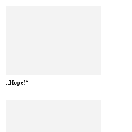
„Hope!“