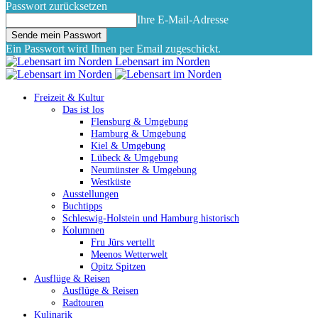
Passwort zurücksetzen
Ihre E-Mail-Adresse
Ein Passwort wird Ihnen per Email zugeschickt.
Lebensart im Norden
Freizeit & Kultur
Das ist los
Flensburg & Umgebung
Hamburg & Umgebung
Kiel & Umgebung
Lübeck & Umgebung
Neumünster & Umgebung
Westküste
Ausstellungen
Buchtipps
Schleswig-Holstein und Hamburg historisch
Kolumnen
Fru Jürs vertellt
Meenos Wetterwelt
Opitz Spitzen
Ausflüge & Reisen
Ausflüge & Reisen
Radtouren
Kulinarik