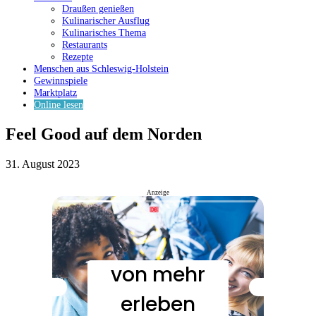
Draußen genießen
Kulinarischer Ausflug
Kulinarisches Thema
Restaurants
Rezepte
Menschen aus Schleswig-Holstein
Gewinnspiele
Marktplatz
Online lesen
Feel Good auf dem Norden
31. August 2023
Anzeige