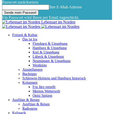
Passwort zurücksetzen
Ihre E-Mail-Adresse
Ein Passwort wird Ihnen per Email zugeschickt.
Lebensart im Norden
Freizeit & Kultur
Das ist los
Flensburg & Umgebung
Hamburg & Umgebung
Kiel & Umgebung
Lübeck & Umgebung
Neumünster & Umgebung
Westküste
Ausstellungen
Buchtipps
Schleswig-Holstein und Hamburg historisch
Kolumnen
Fru Jürs vertellt
Meenos Wetterwelt
Opitz Spitzen
Ausflüge & Reisen
Ausflüge & Reisen
Radtouren
Kulinarik