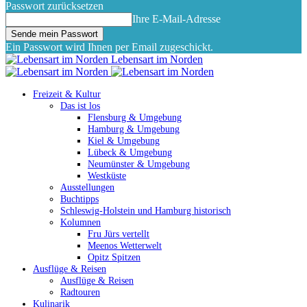
Passwort zurücksetzen
Ihre E-Mail-Adresse
Ein Passwort wird Ihnen per Email zugeschickt.
Lebensart im Norden
Freizeit & Kultur
Das ist los
Flensburg & Umgebung
Hamburg & Umgebung
Kiel & Umgebung
Lübeck & Umgebung
Neumünster & Umgebung
Westküste
Ausstellungen
Buchtipps
Schleswig-Holstein und Hamburg historisch
Kolumnen
Fru Jürs vertellt
Meenos Wetterwelt
Opitz Spitzen
Ausflüge & Reisen
Ausflüge & Reisen
Radtouren
Kulinarik