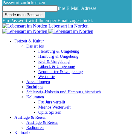
Passwort zurücksetzen
Ihre E-Mail-Adresse
Ein Passwort wird Ihnen per Email zugeschickt.
Lebensart im Norden
Freizeit & Kultur
Das ist los
Flensburg & Umgebung
Hamburg & Umgebung
Kiel & Umgebung
Lübeck & Umgebung
Neumünster & Umgebung
Westküste
Ausstellungen
Buchtipps
Schleswig-Holstein und Hamburg historisch
Kolumnen
Fru Jürs vertellt
Meenos Wetterwelt
Opitz Spitzen
Ausflüge & Reisen
Ausflüge & Reisen
Radtouren
Kulinarik